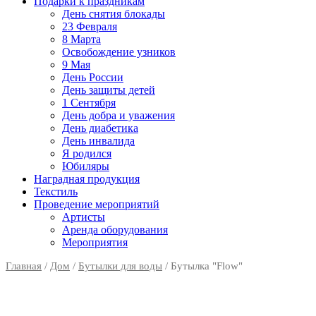
Подарки к праздникам
День снятия блокады
23 Февраля
8 Марта
Освобождение узников
9 Мая
День России
День защиты детей
1 Сентября
День добра и уважения
День диабетика
День инвалида
Я родился
Юбиляры
Наградная продукция
Текстиль
Проведение мероприятий
Артисты
Аренда оборудования
Мероприятия
Главная
/
Дом
/
Бутылки для воды
/ Бутылка "Flow"