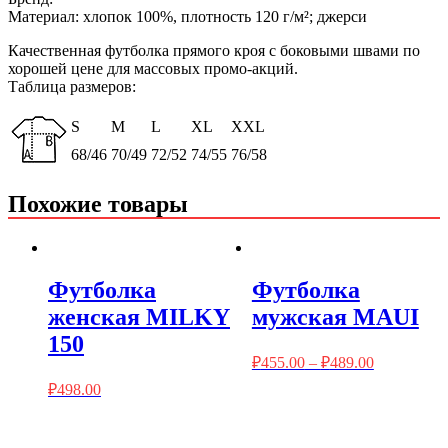
Материал: хлопок 100%, плотность 120 г/м²; джерси
Качественная футболка прямого кроя с боковыми швами по
хорошей цене для массовых промо-акций.
Таблица размеров:
S
M
L
XL
XXL
68/46
70/49
72/52
74/55
76/58
Похожие товары
Футболка
Футболка
женская MILKY
мужская MAUI
150
₽
455.00
–
₽
489.00
₽
498.00