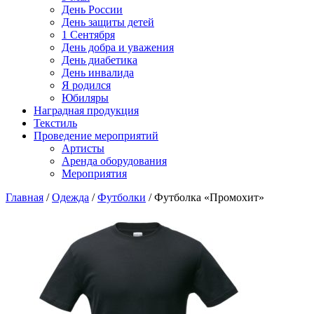
День России
День защиты детей
1 Сентября
День добра и уважения
День диабетика
День инвалида
Я родился
Юбиляры
Наградная продукция
Текстиль
Проведение мероприятий
Артисты
Аренда оборудования
Мероприятия
Главная
/
Одежда
/
Футболки
/ Футболка «Промохит»