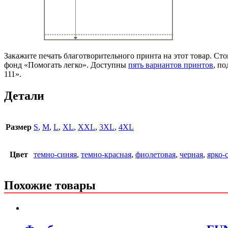
Закажите печать благотворительного принта на этот товар. Ст
фонд «Помогать легко». Доступны
пять вариантов принтов
, п
111».
Детали
Размер
S
,
M
,
L
,
XL
,
XXL
,
3XL
,
4XL
Цвет
темно-синяя
,
темно-красная
,
фиолетовая
,
черная
,
ярко-
Похожие товары