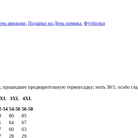
ень авиации
,
Подарки на День химика
,
Футболки
, прошедшее предварительную термоусадку; нить 30/1; особо гла
2XL
3XL
4XL
2-54
54-56
56-58
8
80
85
1
64
67
7
60
63
7
28
29