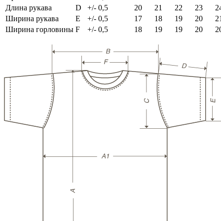
Длина рукава
D
+/- 0,5
20
21
22
23
2
Ширина рукава
E
+/- 0,5
17
18
19
20
2
Ширина горловины
F
+/- 0,5
18
19
19
20
2