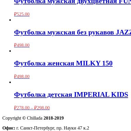
Футболка мужская двухцветная FU
₽
525.00
Футболка мужская без рукавов JAZ
₽
498.00
Футболка женская MILKY 150
₽
498.00
Футболка детская IMPERIAL KIDS
₽
278.00
–
₽
298.00
Copyright
©
Chillada
2018-2019
Офис:
г. Санкт-Петербург, пр. Науки 47 к.2