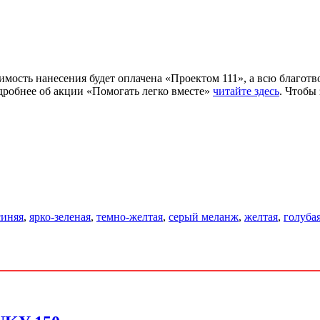
оимость нанесения будет оплачена «Проектом 111», а всю благот
одробнее об акции «Помогать легко вместе»
читайте здесь
. Чтобы
синяя
,
ярко-зеленая
,
темно-желтая
,
серый меланж
,
желтая
,
голуба