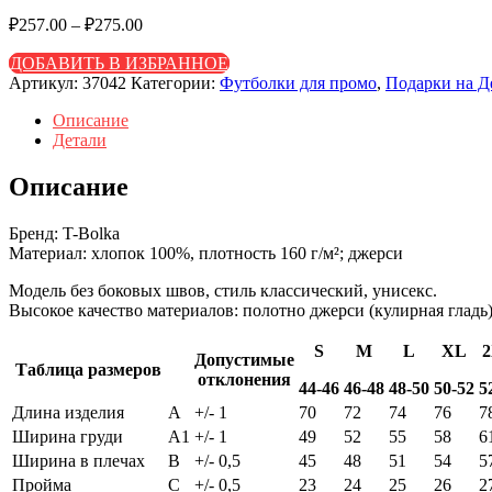
₽
257.00
–
₽
275.00
ДОБАВИТЬ В ИЗБРАННОЕ
Артикул:
37042
Категории:
Футболки для промо
,
Подарки на Д
Описание
Детали
Описание
Бренд: T-Bolka
Материал: хлопок 100%, плотность 160 г/м²; джерси
Модель без боковых швов, стиль классический, унисекс.
Высокое качество материалов: полотно джерси (кулирная гладь)
S
M
L
XL
Допустимые
Таблица размеров
отклонения
44-46
46-48
48-50
50-52
5
Длина изделия
A
+/- 1
70
72
74
76
7
Ширина груди
A1
+/- 1
49
52
55
58
6
Ширина в плечах
B
+/- 0,5
45
48
51
54
5
Пройма
C
+/- 0,5
23
24
25
26
2