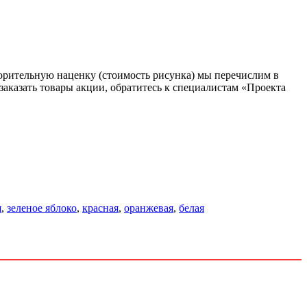
ворительную наценку (стоимость рисунка) мы перечислим в
 заказать товары акции, обратитесь к специалистам «Проекта
я
,
зеленое яблоко
,
красная
,
оранжевая
,
белая